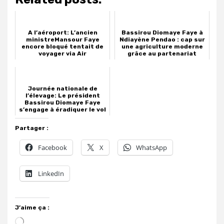
A l’aéroport: L’ancien
Bassirou Diomaye Faye à
ministreMansour Faye
Ndiayène Pendao : cap sur
encore bloqué tentait de
une agriculture moderne
voyager via Air
grâce au partenariat
Sénég...
mars 15, 2025
juin 13, 2025
METRO-AFRIQUE
ÉCONOMIE
Journée nationale de
l’élevage: Le président
Bassirou Diomaye Faye
s’engage à éradiquer le vol
de bé...
Partager :
février 24, 2025
ÉCONOMIE
Facebook
X
WhatsApp
LinkedIn
J’aime ça :