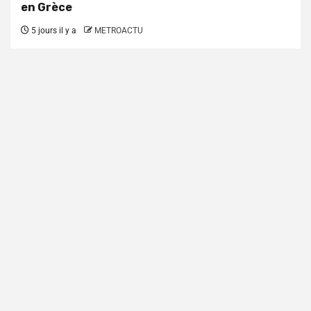
en Grèce
5 jours il y a
METROACTU